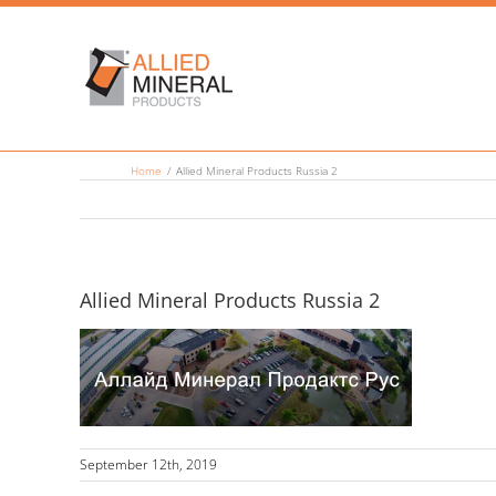
Skip
to
content
Home
Allied Mineral Products Russia 2
Allied Mineral Products Russia 2
September 12th, 2019