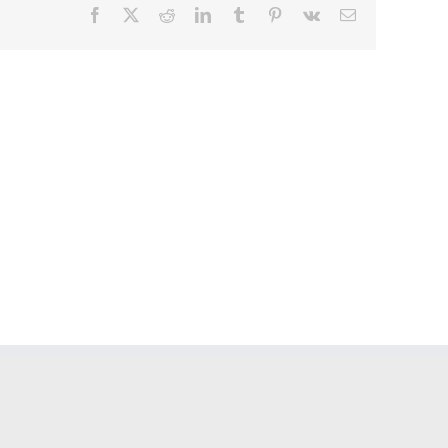
Facebook
X
Reddit
LinkedIn
Tumblr
Pinterest
Vk
Email