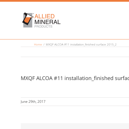
Skip
to
content
Home
MXQF ALCOA #11 installation_finished surface 2015_2
MXQF ALCOA #11 installation_finished surfa
June 29th, 2017