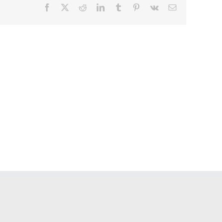
Facebook
X
Reddit
LinkedIn
Tumblr
Pinterest
Vk
Email